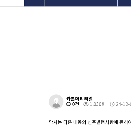
회사소개
공
사업분야
온
인재채용
투
고객지원
카본머티리얼
0건
1,030회
24-12-
당사는 다음 내용의 신주발행사항에 관하여 