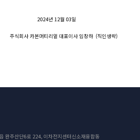
12월 03일
 대표이사 임창하 (직인생략)
봉동읍 완주산단6로 224, 이차전지센터신소재융합동