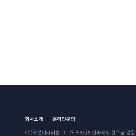
2024년 
주식회사 카본머티리얼
회사소개
온라인문의
(주)카본머티리얼
(우)55315 전라북도 완주군 